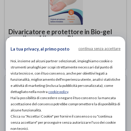
Divaricatore e protettore in Bio-gel
per alluce Alluxcare Plus
TECNIWORK
di
La tua privacy, al primo posto
continua senza accettare
12,50€
ACQUISTA ONLINE DA
Noi, insieme ad alcuni partner selezionati, impieghiamo cookie o
strumenti analoghi per scopi strettamente necessari dal punto di
vista tecnico e, con il tuo consenso, anche per obiettivi legati a
funzionalità, miglioramento dell'esperienza utente, analisi statistiche
e attività di marketing (inclusa la pubblicità personalizzata), come
dettagliato nella nostra
cookie policy
.
Hai la possibilità di concedere o negare il tuo consenso: la mancata
accettazione del consenso potrebbe compromettere la disponibilità di
alcune funzionalità.
Clicca su "Accetta i Cookie" per fornire il consenso o su "continua
senza accettare" per proseguire senza autorizzare l'uso dei cookie
non tecnici.