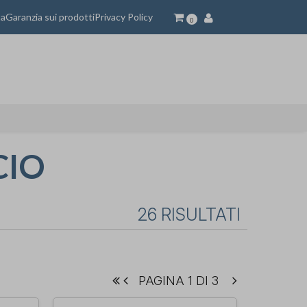
ta
Garanzia sui prodotti
Privacy Policy
0
CIO
26 RISULTATI
PAGINA 1 DI 3