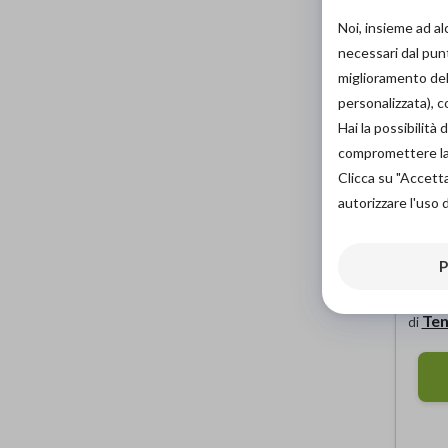
Noi, insieme ad a
necessari dal punt
miglioramento dell
personalizzata), 
Hai la possibilit
compromettere la d
Clicca su "Accett
autorizzare l'uso 
P
Tut
mod
Ten
di