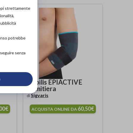
copi strettamente
ionalità,
pubblicità
senso potrebbe
roseguire senza
e
OW
mobilis EPIACTIVE
Gomitiera
Sigvaris
di
,00€
60,50€
ACQUISTA ONLINE DA