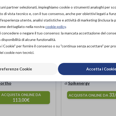
lcuni partner selezionati, impieghiamo cookie o strumenti analoghi per s
o di vista tecnico e, con il tuo consenso, anche per obiettivi legati a funz
'esperienza utente, analisi statistiche e attività di marketing (inclusa la 
come dettagliato nella nostra
cookie policy
.
à di concedere o negare il tuo consenso: la mancata accettazione del con
isponibilità di alcune funzionalità.
a i Cookie" per fornire il consenso o su "continua senza accettare" per p
dei cookie non tecnici.
referenze Cookie
Accetta i Cooki
ore dinamico
SPIKENERGY ELB
ulare “HOMERUS”
Gomitiera
ortho
Spikenergy
di
33
ACQUISTA ONLINE DA
ACQUISTA ONLINE DA
113,00€