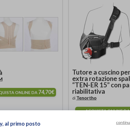
Tutore a cuscino pe
à
extra rotazione spal
M
“TEN-ER 15” con pal
riabilitativa
74,70€
QUISTA ONLINE DA
Tenortho
di
ACQUISTA ONLINE DA
132,00€
continu
y, al primo posto