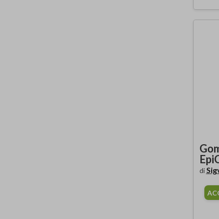
Gom
Epi
Sig
di
AC