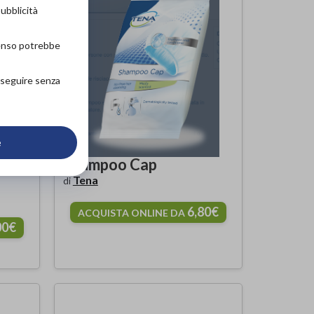
pubblicità
senso potrebbe
roseguire senza
e
R
Shampoo Cap
Tena
di
6,80€
ACQUISTA ONLINE DA
00€