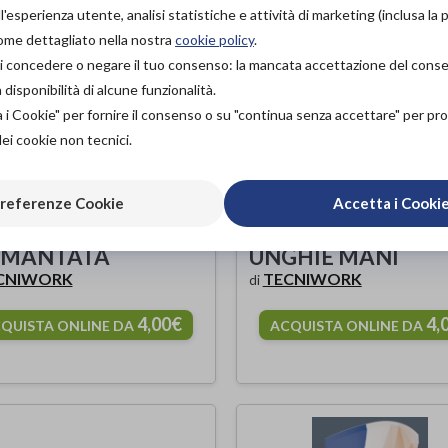
'esperienza utente, analisi statistiche e attività di marketing (inclusa la 
come dettagliato nella nostra
cookie policy
.
à di concedere o negare il tuo consenso: la mancata accettazione del con
isponibilità di alcune funzionalità.
a i Cookie" per fornire il consenso o su "continua senza accettare" per p
dei cookie non tecnici.
referenze Cookie
Accetta i Cooki
A ACCIAIO
LIMA IN CARTA PE
AMANTATA
UNGHIE MANI
CNIWORK
TECNIWORK
di
4,00€
4,
QUISTA ONLINE DA
ACQUISTA ONLINE DA