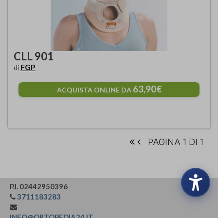
CLL 901
FGP
di
63,90€
ACQUISTA ONLINE DA
PAGINA 1 DI 1
P.I. 02442950396
3711183283
INFO@ORTOPEDIA24.IT