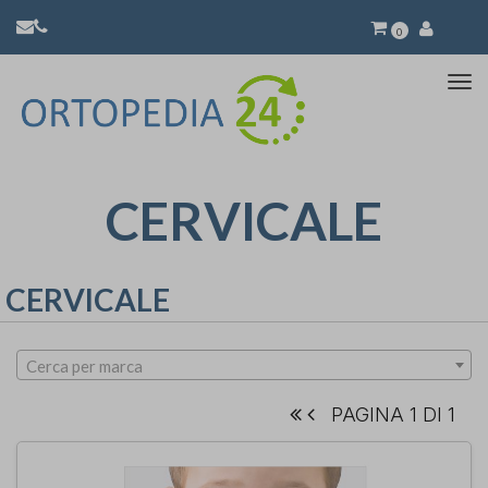
0
Atti
la
nav
CERVICALE
CERVICALE
Cerca per marca
PAGINA 1 DI 1