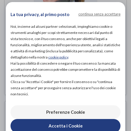
La tua privacy, al primo posto
continua senza accettare
Noi, insieme ad alcuni partner selezionati, impieghiamo cookie o
strumenti analoghi per scopi strettamente necessari dal punto di
vista tecnico e, con il tuo consenso, anche per obiettivi legati a
funzionalità, miglioramento dell'esperienza utente, analisi statistiche
Vista TX
e attività di marketing (inclusa la pubblicità personalizzata), come
dettagliato nella nostra
Aspen
cookie policy
.
di
Hai la possibilità di concedere o negare il tuo consenso: la mancata
accettazione del consenso potrebbe compromettere la disponibilità di
115,00€
ACQUISTA ONLINE DA
alcune funzionalità.
Clicca su "Accetta i Cookie" per fornire il consenso o su "continua
senza accettare" per proseguire senza autorizzare l'uso dei cookie
non tecnici.
Preferenze Cookie
Accetta i Cookie