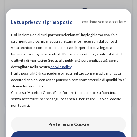
La tua privacy, al primo posto
continua senza accettare
Noi, insieme ad alcuni partner selezionati, impieghiamo cookie o
strumenti analoghi per scopi strettamente necessari dal punto di
vista tecnico e, con il tuo consenso, anche per obiettivi legati a
funzionalità, miglioramento dell'esperienza utente, analisi statistiche
e attività di marketing (inclusa la pubblicità personalizzata), come
TERMOMETRO DIGITALE BASIC
dettagliato nella nostra
cookie policy
.
TECNOLOGIA MICROLIFE
Hai la possibilità di concedere o negare il tuo consenso: la mancata
accettazione del consenso potrebbe compromettere la disponibilità di
Sanico
di
alcune funzionalità.
Clicca su "Accetta i Cookie" per fornire il consenso o su "continua
5,90€
ACQUISTA ONLINE DA
senza accettare" per proseguire senza autorizzare l'uso dei cookie
non tecnici.
Preferenze Cookie