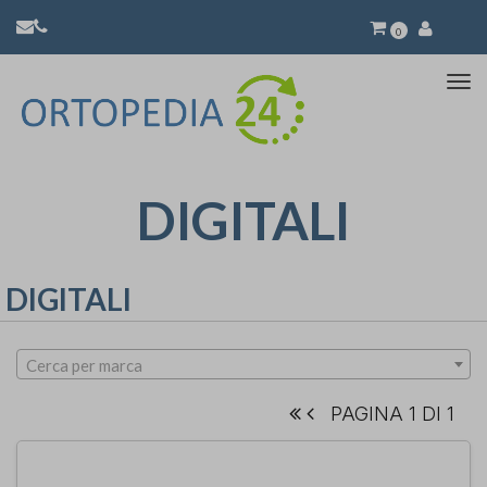
0
Atti
la
nav
DIGITALI
DIGITALI
Cerca per marca
PAGINA 1 DI 1