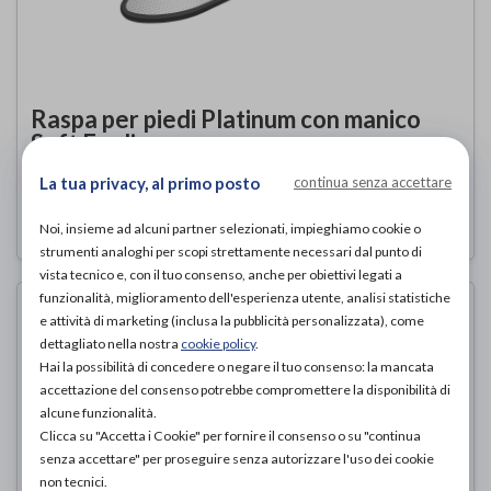
Raspa per piedi Platinum con manico
Soft Feeling
TECNIWORK
di
La tua privacy, al primo posto
continua senza accettare
14,40€
ACQUISTA ONLINE DA
Noi, insieme ad alcuni partner selezionati, impieghiamo cookie o
strumenti analoghi per scopi strettamente necessari dal punto di
vista tecnico e, con il tuo consenso, anche per obiettivi legati a
funzionalità, miglioramento dell'esperienza utente, analisi statistiche
e attività di marketing (inclusa la pubblicità personalizzata), come
dettagliato nella nostra
cookie policy
.
Hai la possibilità di concedere o negare il tuo consenso: la mancata
accettazione del consenso potrebbe compromettere la disponibilità di
alcune funzionalità.
Clicca su "Accetta i Cookie" per fornire il consenso o su "continua
senza accettare" per proseguire senza autorizzare l'uso dei cookie
non tecnici.