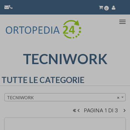
0
Atti
la
nav
TECNIWORK
TUTTE LE CATEGORIE
TECNIWORK
×
PAGINA 1 DI 3