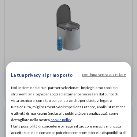
WC PORTATILE CAMPER
Wimed
di
La tua privacy, al primo posto
continua senza accettare
70,00€
Noi, insieme ad alcuni partner selezionati, impieghiamo cookie o
ACQUISTA ONLINE DA
strumenti analoghi per scopi strettamente necessari dal punto di
vista tecnico e, con il tuo consenso, anche per obiettivi legati a
funzionalità, miglioramento dell'esperienza utente, analisi statistiche
e attività di marketing (inclusa la pubblicità personalizzata), come
dettagliato nella nostra
cookie policy
.
Hai la possibilità di concedere o negare il tuo consenso: la mancata
accettazione del consenso potrebbe compromettere la disponibilità di