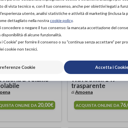
o di vista tecnico e, con il tuo consenso, anche per obiettivi legati a funz
'esperienza utente, analisi statistiche e attività di marketing (inclusa la 
come dettagliato nella nostra
cookie policy
.
à di concedere o negare il tuo consenso: la mancata accettazione del con
isponibilità di alcune funzionalità.
a i Cookie" per fornire il consenso o su "continua senza accettare" per p
dei cookie non tecnici.
referenze Cookie
Accetta i Cooki
tesi Mammaria
Protesi mammaria 
vvisoria a Volume
Wave Swim 149 -
olabile
trasparente
oena
Amoena
di
20,00€
76
QUISTA ONLINE DA
ACQUISTA ONLINE DA