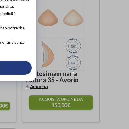
ionalità,
pubblicità
senso potrebbe
roseguire senza
e
Aqua
Protesi mammaria
Natura 3S - Avorio
Amoena
di
ACQUISTA ONLINE DA
150,00€
,00€