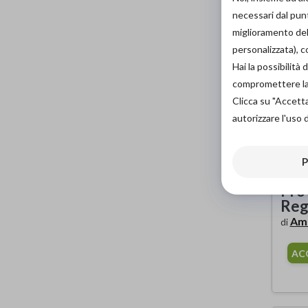
necessari dal punt
miglioramento dell
personalizzata), 
Hai la possibilit
compromettere la d
Clicca su "Accett
autorizzare l'uso 
P
Pro
Pro
Reg
Am
di
AC