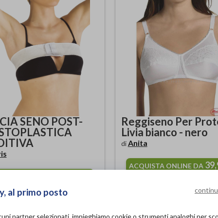
CIA SENO POST-
Reggiseno Per Prot
STOPLASTICA
Livia bianco - nero
DITIVA
Anita
di
is
39
ACQUISTA ONLINE DA
36,50€
QUISTA ONLINE DA
continu
y, al primo posto
lcuni partner selezionati, impieghiamo cookie o strumenti analoghi per s