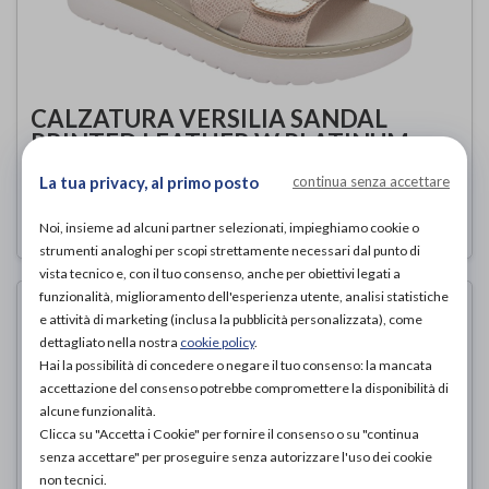
CALZATURA VERSILIA SANDAL
PRINTED LEATHER W PLATINUM
Scholl
di
La tua privacy, al primo posto
continua senza accettare
95,00€
ACQUISTA ONLINE DA
Noi, insieme ad alcuni partner selezionati, impieghiamo cookie o
strumenti analoghi per scopi strettamente necessari dal punto di
vista tecnico e, con il tuo consenso, anche per obiettivi legati a
funzionalità, miglioramento dell'esperienza utente, analisi statistiche
e attività di marketing (inclusa la pubblicità personalizzata), come
dettagliato nella nostra
cookie policy
.
Hai la possibilità di concedere o negare il tuo consenso: la mancata
accettazione del consenso potrebbe compromettere la disponibilità di
alcune funzionalità.
Clicca su "Accetta i Cookie" per fornire il consenso o su "continua
senza accettare" per proseguire senza autorizzare l'uso dei cookie
non tecnici.