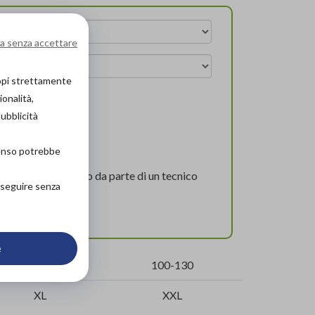
a senza accettare
copi strettamente
ionalità,
arrello
pubblicità
senso potrebbe
l corretto supporto da parte di un tecnico
roseguire senza
lizzato.
zio!
e
90-120
100-130
XL
XXL