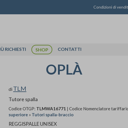
Condizioni di vendi
IÙ RICHIESTI
CONTATTI
SHOP
OPLÀ
TLM
di
Tutore spalla
Codice OTGP:
TLMWA16771
| Codice Nomenclatore tariffari
superiore
»
Tutori spalla-braccio
REGGISPALLE UNISEX