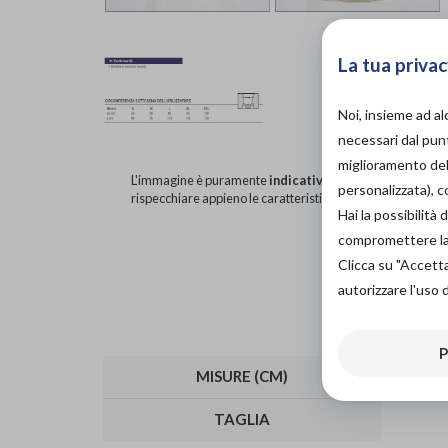
La tua privac
Noi, insieme ad a
necessari dal punt
miglioramento dell
L'immagine è puramente
indicativa
e potrebbe non
personalizzata), 
rispecchiare appieno le caratteristiche del prodotto.
Hai la possibilit
compromettere la d
Clicca su "Accett
autorizzare l'uso 
P
MISURE (CM)
6
TAGLIA