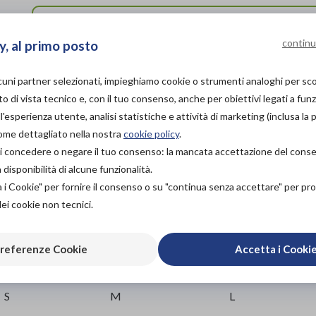
PROVA E ACQUISTA IN
NEGOZIO
continu
y, al primo posto
NON DISPONIBILE
lcuni partner selezionati, impieghiamo cookie o strumenti analoghi per s
PROVA E NOLEGGIA IN
NEGOZIO
o di vista tecnico e, con il tuo consenso, anche per obiettivi legati a funz
NON DISPONIBILE
Aggiungi al c
'esperienza utente, analisi statistiche e attività di marketing (inclusa la 
come dettagliato nella nostra
cookie policy
.
ACQUISTA ONLINE
à di concedere o negare il tuo consenso: la mancata accettazione del con
74,70€
DA
isponibilità di alcune funzionalità.
L'acquisto in negozio è raccomandato per garantire i
a i Cookie" per fornire il consenso o su "continua senza accettare" per p
ortopedico specia
dei cookie non tecnici.
Vieni in nego
referenze Cookie
Accetta i Cooki
0-80
70-95
80-110
S
M
L