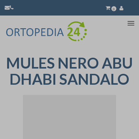
0
Atti
la
nav
MULES NERO ABU
DHABI SANDALO