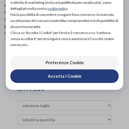
e attività di marketing (inclusa la pubblicità personalizzata), come
offrendo comfort per tutta la giornata. La tomaia in
dettagliato nella nostra
cookie policy
.
microfibra, morbida e resistente, è completata da un
Hai la possibilità di concedere o negare il tuo consenso: la mancata
cinturino regolabile per una calzata sicura e
accettazione del consenso potrebbe compromettere la disponibilità di
personalizzata. Perfetto per chi desidera uno stile
alcune funzionalità.
versatile per i propri outfit estivi.
Clicca su "Accetta i Cookie" per fornire il consenso o su "continua
senza accettare" per proseguire senza autorizzare l'uso dei cookie
non tecnici.
PROVA E ACQUISTA IN NEGOZIO
NON DISPONIBILE
Preferenze Cookie
PROVA E NOLEGGIA IN NEGOZIO
NON DISPONIBILE
Accetta i Cookie
ACQUISTA ONLINE
79,00€
DA