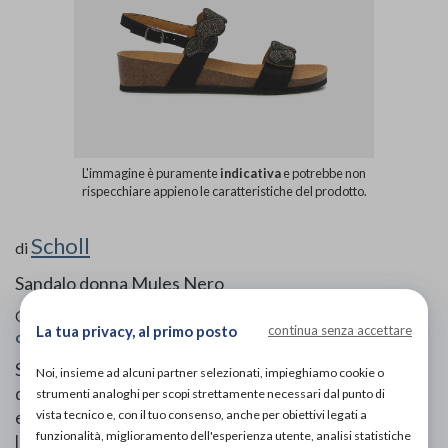
L'immagine è puramente
indicativa
e potrebbe non
rispecchiare appieno le caratteristiche del prodotto.
Scholl
di
Sandalo donna Mules Nero
Codice OTGP:
SCHRY27500
| Categoria:
Calzature
La tua privacy, al primo posto
continua senza accettare
ortopediche e plantari
»
Sandali ortopedici
»
Per donna
Sandalo donna sofisticato e comodo, arricchito da
Noi, insieme ad alcuni partner selezionati, impieghiamo cookie o
dettagli in strass che donano un tocco di luminosità ed
strumenti analoghi per scopi strettamente necessari dal punto di
vista tecnico e, con il tuo consenso, anche per obiettivi legati a
eleganza. Dotato di tecnologia Bioprint®, sostiene
funzionalità, miglioramento dell'esperienza utente, analisi statistiche
l’arco plantare e favorisce una postura corretta,