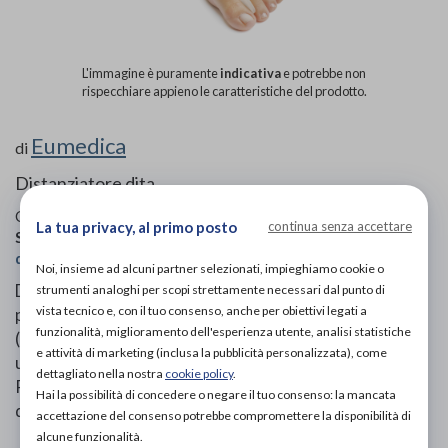
L'immagine è puramente
indicativa
e potrebbe non
rispecchiare appieno le caratteristiche del prodotto.
Eumedica
di
Distanziatore dita
Codice OTGP:
EUMYH12837
| Riferimento produttore:
La tua privacy, al primo posto
continua senza accettare
S017xF
| Categoria:
Calzature ortopediche e plantari
»
Cura
del piede
Noi, insieme ad alcuni partner selezionati, impieghiamo cookie o
Distanziatore espressamente studiato per le dita dei
strumenti analoghi per scopi strettamente necessari dal punto di
vista tecnico e, con il tuo consenso, anche per obiettivi legati a
piedi, fabbricato in gel polimerico a legami incrociati
funzionalità, miglioramento dell'esperienza utente, analisi statistiche
(tridimensionali). L'olio minerale in esso contenuto ha
e attività di marketing (inclusa la pubblicità personalizzata), come
un'azione ammorbidente sugli ispessimenti della pelle.
dettagliato nella nostra
cookie policy
.
Protegge dalle irritazioni e desquamazioni delle dita e
Hai la possibilità di concedere o negare il tuo consenso: la mancata
da sollievo alle callosità che si formano tra le dita.
accettazione del consenso potrebbe compromettere la disponibilità di
alcune funzionalità.