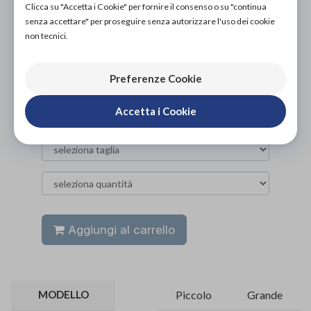
Clicca su "Accetta i Cookie" per fornire il consenso o su "continua
PROVA E ACQUISTA IN NEGOZIO
senza accettare" per proseguire senza autorizzare l'uso dei cookie
NON DISPONIBILE
non tecnici.
PROVA E NOLEGGIA IN NEGOZIO
NON DISPONIBILE
Preferenze Cookie
ACQUISTA ONLINE
3,90€
DA
Accetta i Cookie
Aggiungi al carrello
MODELLO
Piccolo
Grande