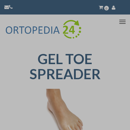
0
Atti
la
nav
GEL TOE
SPREADER