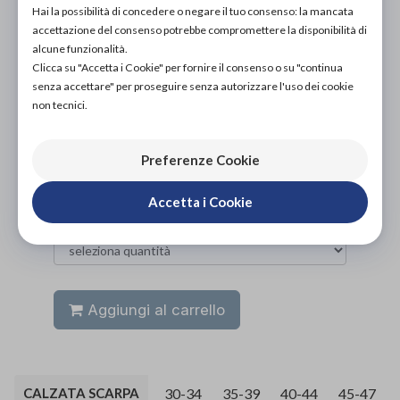
NON DISPONIBILE
Hai la possibilità di concedere o negare il tuo consenso: la mancata
accettazione del consenso potrebbe compromettere la disponibilità di
PROVA E NOLEGGIA IN NEGOZIO
alcune funzionalità.
NON DISPONIBILE
Clicca su "Accetta i Cookie" per fornire il consenso o su "continua
senza accettare" per proseguire senza autorizzare l'uso dei cookie
ACQUISTA ONLINE
non tecnici.
25,00€
DA
Preferenze Cookie
Accetta i Cookie
Aggiungi al carrello
CALZATA SCARPA
30-34
35-39
40-44
45-47