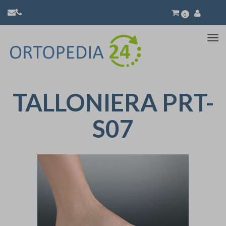
0
Atti
la
nav
TALLONIERA PRT-
S07