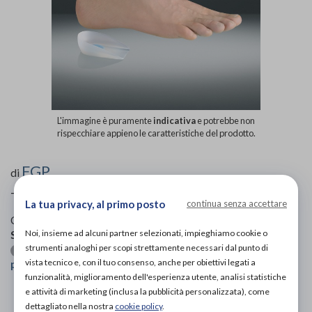
L'immagine è puramente
indicativa
e potrebbe non
rispecchiare appieno le caratteristiche del prodotto.
FGP
di
Talloniera in silicone
La tua privacy, al primo posto
continua senza accettare
Codice OTGP:
FGPONXB219
| Riferimento produttore:
PRT-
Noi, insieme ad alcuni partner selezionati, impieghiamo cookie o
S07
| Codice Nomenclatore tariffario:
06.12.03
strumenti analoghi per scopi strettamente necessari dal punto di
| Categoria:
Calzature ortopediche e
Ortesi per piede
vista tecnico e, con il tuo consenso, anche per obiettivi legati a
plantari
»
Talloniere
funzionalità, miglioramento dell'esperienza utente, analisi statistiche
e attività di marketing (inclusa la pubblicità personalizzata), come
PROVA E ACQUISTA IN NEGOZIO
dettagliato nella nostra
cookie policy
.