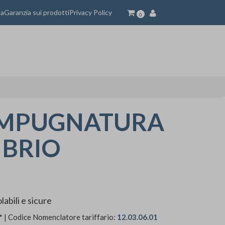
ta
Garanzia sui prodotti
Privacy Policy
0
IMPUGNATURA
 BRIO
abili e sicure
*
| Codice Nomenclatore tariffario:
12.03.06.01