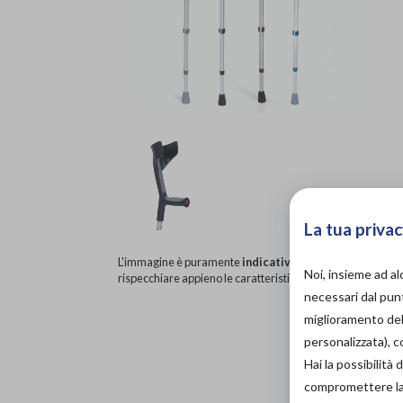
La tua privac
L'immagine è puramente
indicativa
e potrebbe non
Noi, insieme ad a
rispecchiare appieno le caratteristiche del prodotto.
necessari dal punt
miglioramento dell
personalizzata), 
Hai la possibilit
compromettere la d