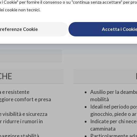
a i Cookie" per fornire il consenso o su "continua senza accettare" per p
ACQUISTA ONLINE
dei cookie non tecnici.
25,00€
DA
Aggiungi al c
referenze Cookie
Accetta i Cooki
CHE
a e resistente
Ausilio per la deamb
giore comfort e presa
mobilità
Ideali nel periodo po
visibilità e sicurezza
ginocchio, piede o ar
 ridurre i rumori in
Indicate per chi nece
camminata
maggiore stabilità
Particolarmente adat