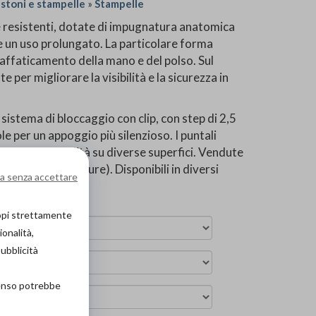
stoni e stampelle
»
Stampelle
 e resistenti, dotate di impugnatura anatomica
 un uso prolungato. La particolare forma
’affaticamento della mano e del polso. Sul
per migliorare la visibilità e la sicurezza in
 sistema di bloccaggio con clip, con step di 2,5
e per un appoggio più silenzioso. I puntali
maggiore stabilità su diverse superfici. Vendute
essionale/forniture). Disponibili in diversi
a senza accettare
ro, blu, nero/blu).
copi strettamente
ionalità,
pubblicità
senso potrebbe