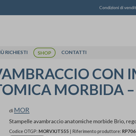
Condizioni di vendi
IÙ RICHIESTI
CONTATTI
SHOP
AVAMBRACCIO CON 
OMICA MORBIDA –
MOR
di
Stampelle avambraccio anatomiche morbide Brio, regol
Codice OTGP:
MORVXJT555
| Riferimento produttore:
RP706