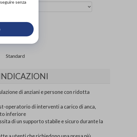
roseguire senza
arrello
e
Standard
INDICAZIONI
ulazione di anziani e persone con ridotta
st-operatorio di interventi a carico di anca,
to inferiore
ssita di un supporto stabile e sicuro durante la
te a utenti che richiedono una presa più