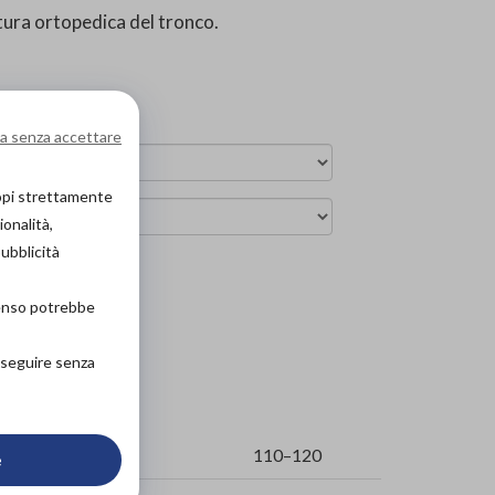
tura ortopedica del tronco.
a senza accettare
copi strettamente
ionalità,
pubblicità
arrello
senso potrebbe
roseguire senza
100–110
110–120
e