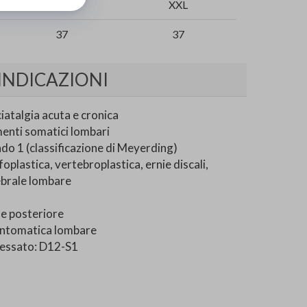
XL
XXL
37
37
INDICAZIONI
atalgia acuta e cronica
menti somatici lombari
ado 1 (classificazione di Meyerding)
foplastica, vertebroplastica, ernie discali,
ebrale lombare
e posteriore
sintomatica lombare
ressato: D12-S1