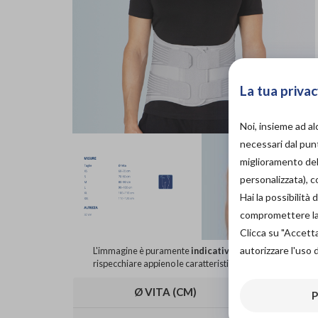
La tua privac
Noi, insieme ad a
necessari dal punt
miglioramento dell
personalizzata), 
Hai la possibilit
compromettere la d
Clicca su "Accett
autorizzare l'uso 
L'immagine è puramente
indicativa
e potrebbe non
rispecchiare appieno le caratteristiche del prodotto.
Ø VITA (CM)
60-70
P