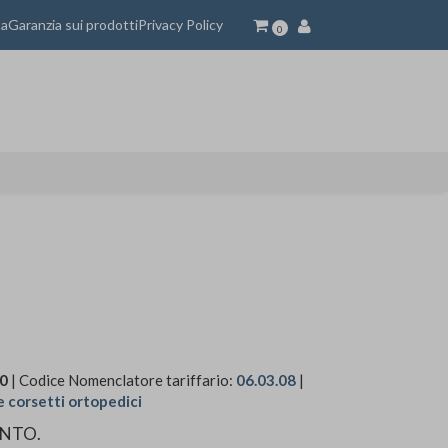
ta
Garanzia sui prodotti
Privacy Policy
0
00
| Codice Nomenclatore tariffario:
06.03.08
|
e corsetti ortopedici
ENTO.