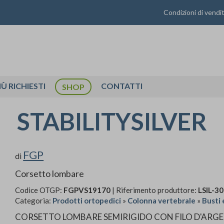
Condizioni di vendi
IÙ RICHIESTI
CONTATTI
SHOP
STABILITYSILVER
FGP
di
Corsetto lombare
Codice OTGP:
FGPVS19170
| Riferimento produttore:
LSIL-3
Categoria:
Prodotti ortopedici
»
Colonna vertebrale
»
Busti 
CORSETTO LOMBARE SEMIRIGIDO CON FILO D'ARG