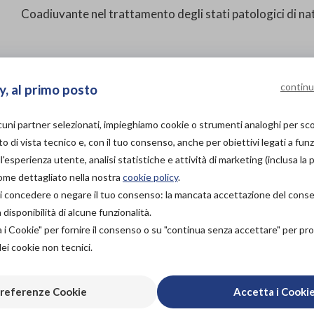
Coadiuvante nel trattamento degli stati patologici di na
continu
y, al primo posto
PROVA E ACQUISTA IN
NEGOZIO
NON DISPONIBILE
lcuni partner selezionati, impieghiamo cookie o strumenti analoghi per s
o di vista tecnico e, con il tuo consenso, anche per obiettivi legati a funz
PROVA E NOLEGGIA IN
'esperienza utente, analisi statistiche e attività di marketing (inclusa la 
NEGOZIO
come dettagliato nella nostra
cookie policy
.
NON DISPONIBILE
Aggiungi al c
à di concedere o negare il tuo consenso: la mancata accettazione del con
ACQUISTA ONLINE
isponibilità di alcune funzionalità.
163,00€
DA
a i Cookie" per fornire il consenso o su "continua senza accettare" per p
dei cookie non tecnici.
70-80
80–90
90–100
referenze Cookie
Accetta i Cooki