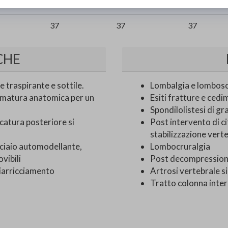
S
M
L
37
37
37
CHE
traspirante e sottile.
Lombalgia e lombosci
gomatura anatomica per un
Esiti fratture e cedi
Spondilolistesi di gr
catura posteriore si
Post intervento di ci
stabilizzazione vert
ciaio automodellante,
Lombocruralgia
vibili
Post decompression
arricciamento
Artrosi vertebrale 
Tratto colonna inte