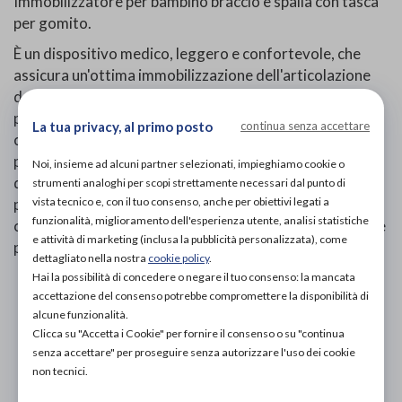
Immobilizzatore per bambino braccio e spalla con tasca
per gomito.
È un dispositivo medico, leggero e confortevole, che
assicura un'ottima immobilizzazione dell'articolazione
della spalla mantenendo l'arto interessato in una
posizione corretta ed efficace per tutto il periodo di
La tua privacy, al primo posto
continua senza accettare
convalescenza. La fascia in accoppiato bianco
perfeziona il bloccaggio articolare e dunque l'efficacia
Noi, insieme ad alcuni partner selezionati, impieghiamo cookie o
del trattamento. Di facile applicazione, assume la sua
strumenti analoghi per scopi strettamente necessari dal punto di
vista tecnico e, con il tuo consenso, anche per obiettivi legati a
posizione funzionale in pochissimi secondi. Il tessuto in
funzionalità, miglioramento dell'esperienza utente, analisi statistiche
cotone al 100%, traspirante, lavabile e resistente, rende
e attività di marketing (inclusa la pubblicità personalizzata), come
più confortevole l'utilizzo.
dettagliato nella nostra
cookie policy
.
Hai la possibilità di concedere o negare il tuo consenso: la mancata
PROVA E ACQUISTA IN NEGOZIO
accettazione del consenso potrebbe compromettere la disponibilità di
NON DISPONIBILE
alcune funzionalità.
Clicca su "Accetta i Cookie" per fornire il consenso o su "continua
PROVA E NOLEGGIA IN NEGOZIO
senza accettare" per proseguire senza autorizzare l'uso dei cookie
NON DISPONIBILE
non tecnici.