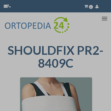
0
Atti
la
nav
SHOULDFIX PR2-
8409C