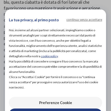
blu, questa ciabatta è dotata di fori laterali che
favoriscono una maggiore traspirazione e aerazione,
mantenendo il piede fresco e asciutto. Grazie alla
chiusura regolabile a due strap in velcro, la pantofola si
La tua privacy, al primo posto
continua senza accettare
adatta perfettamente a diverse conformazioni del
Noi, insieme ad alcuni partner selezionati, impieghiamo cookie o
piede, assicurando una calzata comoda e
strumenti analoghi per scopi strettamente necessari dal punto di
personalizzata. La suola antiscivolo garantisce stabilità
vista tecnico e, con il tuo consenso, anche per obiettivi legati a
e sicurezza nei movimenti, mentre la struttura
funzionalità, miglioramento dell'esperienza utente, analisi statistiche
ortopedica è ideale per chi necessita di particolare
e attività di marketing (inclusa la pubblicità personalizzata), come
attenzione alla salute del piede. Perfetta per l’uso
dettagliato nella nostra
cookie policy
.
quotidiano in casa, soprattutto per chi soffre di
Hai la possibilità di concedere o negare il tuo consenso: la mancata
accettazione del consenso potrebbe compromettere la disponibilità di
problemi plantari o ha bisogno di una calzatura facile da
alcune funzionalità.
indossare.
Clicca su "Accetta i Cookie" per fornire il consenso o su "continua
senza accettare" per proseguire senza autorizzare l'uso dei cookie
PROVA E ACQUISTA IN NEGOZIO
non tecnici.
NON DISPONIBILE
PROVA E NOLEGGIA IN NEGOZIO
Preferenze Cookie
NON DISPONIBILE