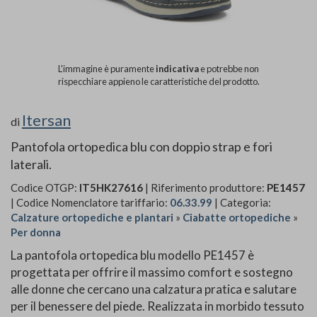
L'immagine è puramente
indicativa
e potrebbe non
rispecchiare appieno le caratteristiche del prodotto.
Itersan
di
Pantofola ortopedica blu con doppio strap e fori
laterali.
Codice OTGP:
IT5HK27616
| Riferimento produttore:
PE1457
| Codice Nomenclatore tariffario:
06.33.99
| Categoria:
Calzature ortopediche e plantari
»
Ciabatte ortopediche
»
Per donna
La pantofola ortopedica blu modello PE1457 è
progettata per offrire il massimo comfort e sostegno
alle donne che cercano una calzatura pratica e salutare
per il benessere del piede. Realizzata in morbido tessuto