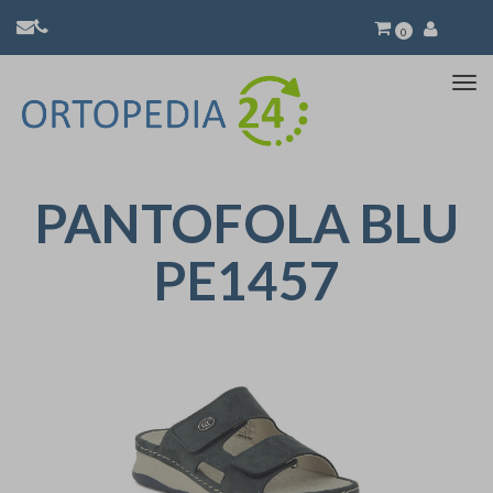
0
Atti
la
nav
PANTOFOLA BLU
PE1457