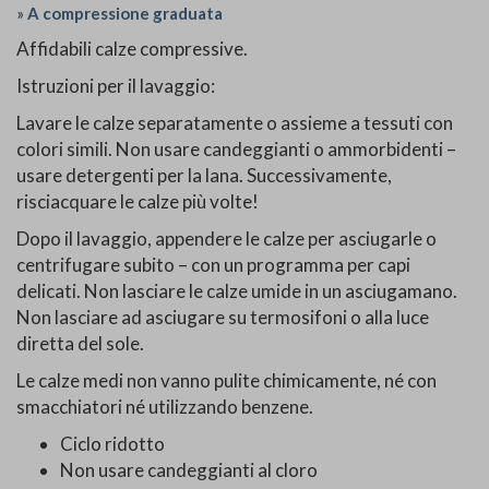
»
A compressione graduata
Affidabili calze compressive.
Istruzioni per il lavaggio:
Lavare le calze separatamente o assieme a tessuti con
colori simili. Non usare candeggianti o ammorbidenti –
usare detergenti per la lana. Successivamente,
risciacquare le calze più volte!
Dopo il lavaggio, appendere le calze per asciugarle o
centrifugare subito – con un programma per capi
delicati. Non lasciare le calze umide in un asciugamano.
Non lasciare ad asciugare su termosifoni o alla luce
diretta del sole.
Le calze medi non vanno pulite chimicamente, né con
smacchiatori né utilizzando benzene.
Ciclo ridotto
Non usare candeggianti al cloro