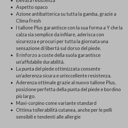
Elevata resistenza
Aspetto opaco
Azione antibatterica su tutta la gamba, grazie a
Clima Fresh
l tallone Plus garantisce con la sua forma a Y che la
calza sia semplice da infilare, aderisca con
sicurezza e procuri per tutta la giornata una
sensazione di libertà sul dorso del piede.
Il rinforzo a coste della suola garantisce
un'affidabile durabilità.
La punta del piede ottimizzata consente
un'aderenza sicura e un'eccellente resistenza.
Aderenza ottimale grazie al nuovo tallone Plus,
posizione perfetta della punta del piede e bordino
più largo.
Maxi-corpino come variante standard
Ottima tollerabilità cutanea, anche per le pelli
sensibili e tendenti alle allergie