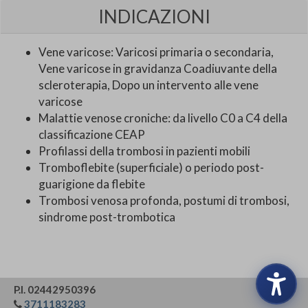
INDICAZIONI
Vene varicose: Varicosi primaria o secondaria,
Vene varicose in gravidanza Coadiuvante della
scleroterapia, Dopo un intervento alle vene
varicose
Malattie venose croniche: da livello C0 a C4 della
classificazione CEAP
Profilassi della trombosi in pazienti mobili
Tromboflebite (superficiale) o periodo post-
guarigione da flebite
Trombosi venosa profonda, postumi di trombosi,
sindrome post-trombotica
P.I. 02442950396
3711183283