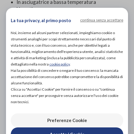
In asciugatrice a bassa temperatura
Non stirare
Non pulire a secco
La tua privacy, al primo posto
continua senza accettare
PROVA E ACQUISTA IN NEGOZIO
Noi, insieme ad alcuni partner selezionati, impieghiamo cookie o
NON DISPONIBILE
strumenti analoghi per scopi strettamente necessari dal punto di
vista tecnico e, con il tuo consenso, anche per obiettivi legati a
PROVA E NOLEGGIA IN NEGOZIO
funzionalità, miglioramento dell'esperienza utente, analisi statistiche
NON DISPONIBILE
e attività di marketing (inclusa la pubblicità personalizzata), come
dettagliato nella nostra
cookie policy
.
ACQUISTA ONLINE
Hai la possibilità di concedere o negare il tuo consenso: la mancata
113,00€
DA
accettazione del consenso potrebbe compromettere la disponibilità di
alcune funzionalità.
Clicca su "Accetta i Cookie" per fornire il consenso o su "continua
senza accettare" per proseguire senza autorizzare l'uso dei cookie
non tecnici.
Preferenze Cookie