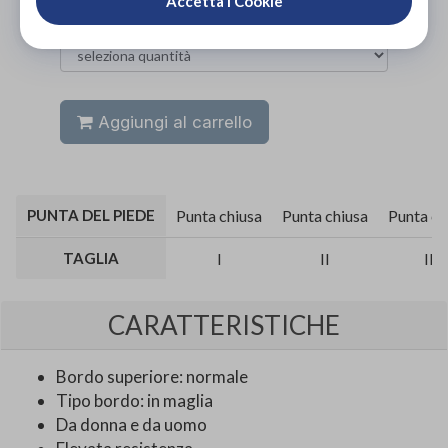
Accetta i Cookie
Aggiungi al carrello
PUNTA DEL PIEDE
Punta chiusa
Punta chiusa
Punta ch
TAGLIA
I
II
III
CARATTERISTICHE
Bordo superiore: normale
Tipo bordo: in maglia
Da donna e da uomo