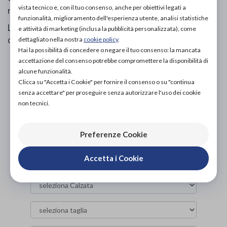
vista tecnico e, con il tuo consenso, anche per obiettivi legati a
rivestimento brillante effetto seta.
funzionalità, miglioramento dell'esperienza utente, analisi statistiche
La tomaia è in materiale sintetico Birko-Flor®
e attività di marketing (inclusa la pubblicità personalizzata), come
dermoaffine e resistente.
dettagliato nella nostra
cookie policy
.
Hai la possibilità di concedere o negare il tuo consenso: la mancata
accettazione del consenso potrebbe compromettere la disponibilità di
alcune funzionalità.
PROVA E ACQUISTA IN NEGOZIO
Clicca su "Accetta i Cookie" per fornire il consenso o su "continua
NON DISPONIBILE
senza accettare" per proseguire senza autorizzare l'uso dei cookie
non tecnici.
PROVA E NOLEGGIA IN NEGOZIO
NON DISPONIBILE
Preferenze Cookie
ACQUISTA ONLINE
100,00€
DA
Accetta i Cookie