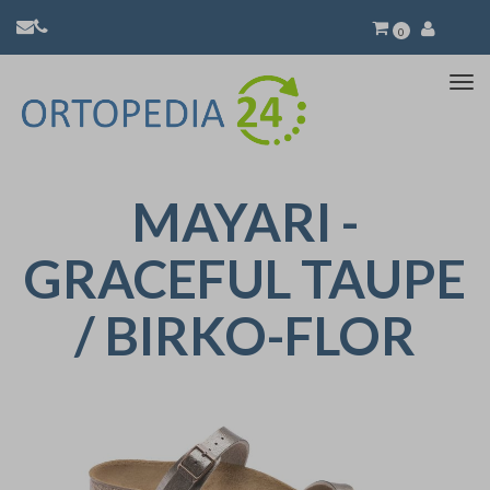
0
Atti
la
nav
MAYARI -
GRACEFUL TAUPE
/ BIRKO-FLOR