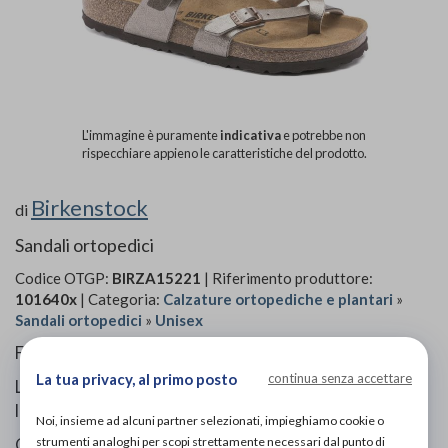
L'immagine è puramente
indicativa
e potrebbe non
rispecchiare appieno le caratteristiche del prodotto.
Birkenstock
di
Sandali ortopedici
Codice OTGP:
BIRZA15221
| Riferimento produttore:
101640x
| Categoria:
Calzature ortopediche e plantari
»
Sandali ortopedici
»
Unisex
Forma slanciata e moderna!
La tua privacy, al primo posto
continua senza accettare
L’infradito BIRKENSTOCK Mayari conquista per il suo
look armonioso che unisce il design al comfort.
Noi, insieme ad alcuni partner selezionati, impieghiamo cookie o
strumenti analoghi per scopi strettamente necessari dal punto di
Questa versione del sandalo è caratterizzata da un