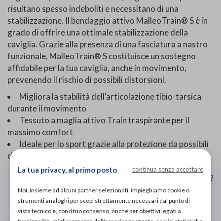
risultano spesso indeboliti e necessitano di una
stabilizzazione. Il bendaggio attivo MalleoTrain® S è in
grado di offrire una ottimale stabilizzazione della
caviglia. Grazie alla presenza di una fasciatura a nastro
funzionale, MalleoTrain® S costituisce un sostegno
affidabile per la tua caviglia, anche in movimento,
prevenendo il rischio di possibili distorsioni.
Migliora la stabilità dell'articolazione tibio-tarsica
durante il movimento
Tessuto a maglia attivo Train traspirante per il
massimo comfort
Ideale per lo sport grazie alla protezione da possibili
distorsioni
La tua privacy, al primo posto
continua senza accettare
CIRCONFERENZA DELLA CAVIGLIA
17-19
19-21
21-23
23-25
25
Noi, insieme ad alcuni partner selezionati, impieghiamo cookie o
TAGLIA
1
2
3
4
strumenti analoghi per scopi strettamente necessari dal punto di
vista tecnico e, con il tuo consenso, anche per obiettivi legati a