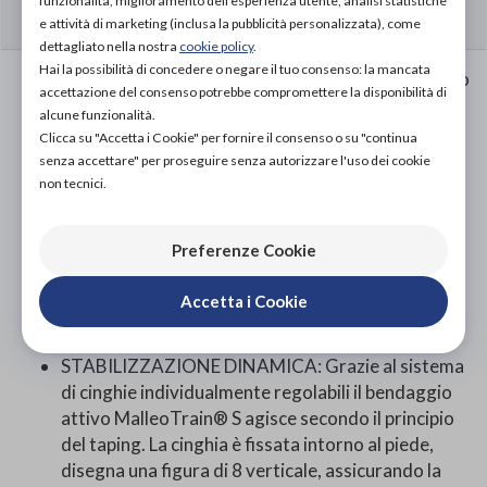
funzionalità, miglioramento dell'esperienza utente, analisi statistiche
CARATTERISTICHE
e attività di marketing (inclusa la pubblicità personalizzata), come
dettagliato nella nostra
cookie policy
.
Hai la possibilità di concedere o negare il tuo consenso: la mancata
SOSTEGNO SICURO PER IL TUO PIEDE: Il tessuto
accettazione del consenso potrebbe compromettere la disponibilità di
a maglia attivo traspirante Train è
alcune funzionalità.
anatomicamente sagomato e si adatta
Clicca su "Accetta i Cookie" per fornire il consenso o su "continua
perfettamente al piede. La compressione del
senza accettare" per proseguire senza autorizzare l'uso dei cookie
tessuto a maglia migliora la circolazione e attiva la
non tecnici.
muscolatura. Il bendaggio attivo MalleoTrain® S
stabilizza la caviglia senza limitare la mobilità, ed è
Preferenze Cookie
pertanto ideale durante l'attività sportiva. Si
adatta perfettamente a qualsiasi scarpa da
Accetta i Cookie
ginnastica e aiuta a prevenire ulteriori traumi
distorsivi.
STABILIZZAZIONE DINAMICA: Grazie al sistema
di cinghie individualmente regolabili il bendaggio
attivo MalleoTrain® S agisce secondo il principio
del taping. La cinghia è fissata intorno al piede,
disegna una figura di 8 verticale, assicurando la