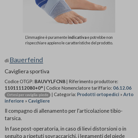
L'immagine è puramente
indicativa
e potrebbe non
rispecchiare appieno le caratteristiche del prodotto.
Bauerfeind
di
Cavigliera sportiva
Codice OTGP:
BAUVYLFCN8
| Riferimento produttore:
11011112080+0°
| Codice Nomenclatore tariffario:
06.12.06
| Categoria:
Prodotti ortopedici
»
Arto
Ortesi per caviglia-piede
inferiore
»
Cavigliere
Il compagno di allenamento per l'articolazione tibio-
tarsica.
In fase post-operatoria, in caso di lievi distorsioni o in
seguito a ripetuti sovraccarichi, i legamenti del piede