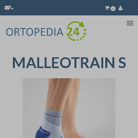
0
Atti
la
nav
MALLEOTRAIN S