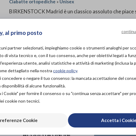
Ciabatte ortopediche
»
Unisex
BIRKENSTOCK Madrid è un classico assoluto che piace so
Questa versione combina nello stesso modello due motiv
Si presenta con un delicato rivestimento dalla brillantez
continu
y, al primo posto
elegante.
lcuni partner selezionati, impieghiamo cookie o strumenti analoghi per s
La tomaia è realizzata in materiale sintetico Birko-Flor®, 
o di vista tecnico e, con il tuo consenso, anche per obiettivi legati a funz
'esperienza utente, analisi statistiche e attività di marketing (inclusa la 
Codice 1015315 calzata stretta
come dettagliato nella nostra
cookie policy
.
à di concedere o negare il tuo consenso: la mancata accettazione del con
PROVA E ACQUISTA IN
isponibilità di alcune funzionalità.
NEGOZIO
a i Cookie" per fornire il consenso o su "continua senza accettare" per p
NON DISPONIBILE
dei cookie non tecnici.
PROVA E NOLEGGIA IN
NEGOZIO
referenze Cookie
Accetta i Cooki
NON DISPONIBILE
ACQUISTA ONLINE