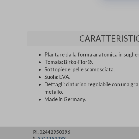
CARATTERISTI
Plantare dalla forma anatomica in sughero
Tomaia: Birko-Flor®.
Sottopiede: pelle scamosciata.
Suola: EVA.
Dettagli: cinturino regolabile con una gra
metallo.
Made in Germany.
P.I. 02442950396
3711183283