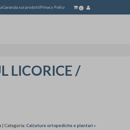
ta
Garanzia sui prodotti
Privacy Policy
0
 LICORICE /
x
| Categoria:
Calzature ortopediche e plantari
»