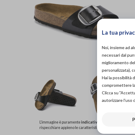
La tua privac
Noi, insieme ad a
necessari dal punt
miglioramento dell
personalizzata), 
Hai la possibilit
compromettere la d
Clicca su "Accett
autorizzare l'uso 
P
L'immagine è puramente
indicativa
e potrebbe non
rispecchiare appieno le caratteristiche del prodotto.