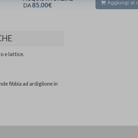
Aggiungi al c
85,00€
DA
CHE
 e lattice.
nde fibbia ad ardiglione in