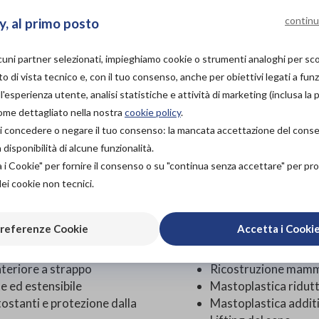
continu
y, al primo posto
PROVA E ACQUISTA IN
NEGOZIO
NON DISPONIBILE
lcuni partner selezionati, impieghiamo cookie o strumenti analoghi per s
o di vista tecnico e, con il tuo consenso, anche per obiettivi legati a funz
PROVA E NOLEGGIA IN
'esperienza utente, analisi statistiche e attività di marketing (inclusa la 
NEGOZIO
NON DISPONIBILE
come dettagliato nella nostra
cookie policy
.
à di concedere o negare il tuo consenso: la mancata accettazione del con
ACQUISTA ONLINE
isponibilità di alcune funzionalità.
Aggiungi al c
96,00€
DA
a i Cookie" per fornire il consenso o su "continua senza accettare" per p
dei cookie non tecnici.
CHE
referenze Cookie
Accetta i Cooki
nteriore a strappo
Ricostruzione mamm
e ed estensibile
Mastoplastica ridut
tostanti e protezione dalla
Mastoplastica addit