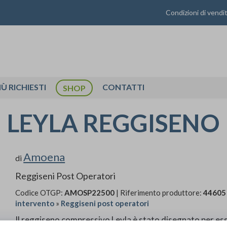
Condizioni di vendi
IÙ RICHIESTI
CONTATTI
SHOP
LEYLA REGGISENO
Amoena
di
Reggiseni Post Operatori
Codice OTGP:
AMOSP22500
| Riferimento produttore:
44605
intervento
»
Reggiseni post operatori
Il reggiseno compressivo Leyla è stato disegnato per ess