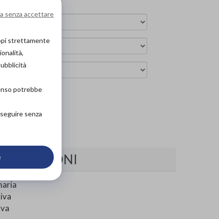
a senza accettare
copi strettamente
ionalità,
pubblicità
senso potrebbe
arrello
roseguire senza
INDICAZIONI
e
aria
tiva
iva