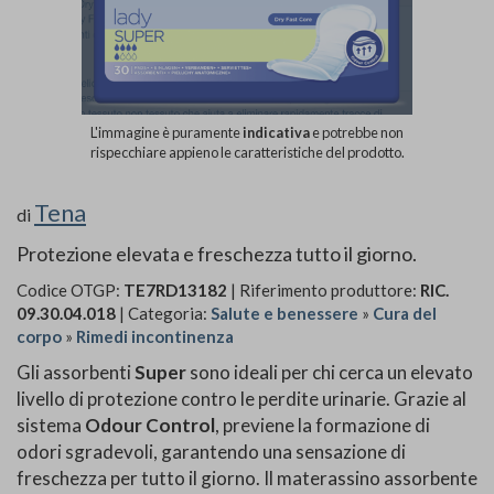
L'immagine è puramente
indicativa
e potrebbe non
rispecchiare appieno le caratteristiche del prodotto.
Tena
di
Protezione elevata e freschezza tutto il giorno.
Codice OTGP:
TE7RD13182
| Riferimento produttore:
RIC.
09.30.04.018
| Categoria:
Salute e benessere
»
Cura del
corpo
»
Rimedi incontinenza
Gli assorbenti
Super
sono ideali per chi cerca un elevato
livello di protezione contro le perdite urinarie. Grazie al
sistema
Odour Control
, previene la formazione di
odori sgradevoli, garantendo una sensazione di
freschezza per tutto il giorno. Il materassino assorbente