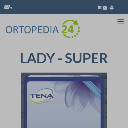
0
Atti
la
nav
LADY - SUPER