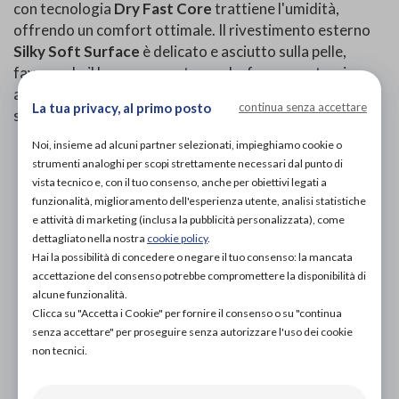
con tecnologia
Dry Fast Core
trattiene l'umidità,
offrendo un comfort ottimale. Il rivestimento esterno
Silky Soft Surface
è delicato e asciutto sulla pelle,
favorendo il benessere cutaneo. La forma anatomica
assicura discrezione e comfort, permettendoti di
La tua privacy, al primo posto
continua senza accettare
sentirti a tuo agio in ogni situazione.
Noi, insieme ad alcuni partner selezionati, impieghiamo cookie o
PROVA E ACQUISTA IN NEGOZIO
strumenti analoghi per scopi strettamente necessari dal punto di
NON DISPONIBILE
vista tecnico e, con il tuo consenso, anche per obiettivi legati a
funzionalità, miglioramento dell'esperienza utente, analisi statistiche
PROVA E NOLEGGIA IN NEGOZIO
e attività di marketing (inclusa la pubblicità personalizzata), come
NON DISPONIBILE
dettagliato nella nostra
cookie policy
.
Hai la possibilità di concedere o negare il tuo consenso: la mancata
ACQUISTA ONLINE
accettazione del consenso potrebbe compromettere la disponibilità di
5,20€
DA
alcune funzionalità.
Clicca su "Accetta i Cookie" per fornire il consenso o su "continua
senza accettare" per proseguire senza autorizzare l'uso dei cookie
non tecnici.