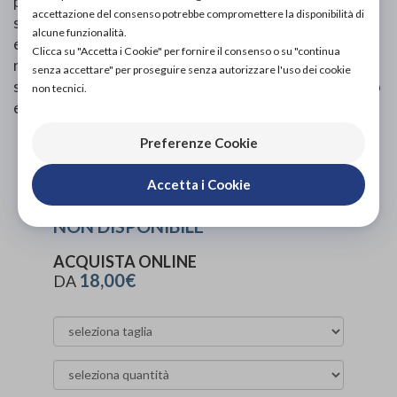
potersi muovere all'interno della stanza da bagno e nel
accettazione del consenso potrebbe compromettere la disponibilità di
sedersi ed alzarsi dai servizi. Il tubo è realizzato in PVC
alcune funzionalità.
estruso e disponibile in due diametri, con una superficie
Clicca su "Accetta i Cookie" per fornire il consenso o su "continua
rigata che facilita una presa sicura. Le parti terminali
senza accettare" per proseguire senza autorizzare l'uso dei cookie
sono in PVC stampato ad iniezione. Le maniglie possono
non tecnici.
essere montate sia orizzontali che verticali.
Preferenze Cookie
PROVA E ACQUISTA IN NEGOZIO
NON DISPONIBILE
Accetta i Cookie
PROVA E NOLEGGIA IN NEGOZIO
NON DISPONIBILE
ACQUISTA ONLINE
18,00€
DA