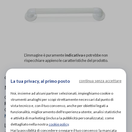
L'immagine è puramente
indicativa
e potrebbe non
rispecchiare appieno le caratteristiche del prodotto.
Moretti
di
La tua privacy, al primo posto
continua senza accettare
Maniglie e impugnature di sicurezza
Noi, insieme ad alcuni partner selezionati, impieghiamo cookie o
Codice OTGP:
MOROPMA794
| Riferimento produttore:
strumenti analoghi per scopi strettamente necessari dal punto di
RS972-45
| Codice Nomenclatore tariffario:
09.33.99
|
vista tecnico e, con il tuo consenso, anche per obiettivi legati a
Categoria:
Ausili per disabili e anziani
»
Ausili per il bagno
»
funzionalità, miglioramento dell'esperienza utente, analisi statistiche
Maniglie e maniglioni per il bagno
e attività di marketing (inclusa la pubblicità personalizzata), come
dettagliato nella nostra
cookie policy
.
Le impugnature di sicurezza sono un valido aiuto per
Hai la possibilità di concedere o negare il tuo consenso: la mancata