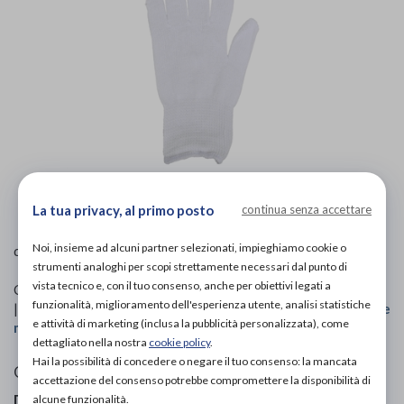
L'immagine è puramente
indicativa
e potrebbe non
rispecchiare appieno le caratteristiche del prodotto.
La tua privacy, al primo posto
continua senza accettare
GIMA
Noi, insieme ad alcuni partner selezionati, impieghiamo cookie o
di
strumenti analoghi per scopi strettamente necessari dal punto di
vista tecnico e, con il tuo consenso, anche per obiettivi legati a
Codice OTGP:
GIMZT31162
| Riferimento produttore:
25867
funzionalità, miglioramento dell'esperienza utente, analisi statistiche
| Categoria:
Prodotti ospedalieri
»
Abbigliamento sanitario e
e attività di marketing (inclusa la pubblicità personalizzata), come
medico
dettagliato nella nostra
cookie policy
.
Hai la possibilità di concedere o negare il tuo consenso: la mancata
GUANTI COTONE BIANCHI 8
accettazione del consenso potrebbe compromettere la disponibilità di
Descrizione
alcune funzionalità.