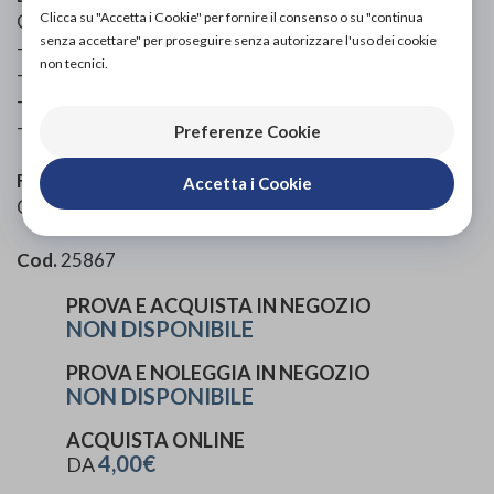
Clicca su "Accetta i Cookie" per fornire il consenso o su "continua
Guanti in cotone bianchi.
senza accettare" per proseguire senza autorizzare l'uso dei cookie
- Misura 8
non tecnici.
- Colore: bianco
- Lunghezza: min 24 cm, max 26 cm
- Peso: min 23 g, max 25 g.
Preferenze Cookie
Formato
Accetta i Cookie
Confezione da 10 pezzi.
Cod.
25867
PROVA E ACQUISTA IN NEGOZIO
NON DISPONIBILE
PROVA E NOLEGGIA IN NEGOZIO
NON DISPONIBILE
ACQUISTA ONLINE
4,00€
DA