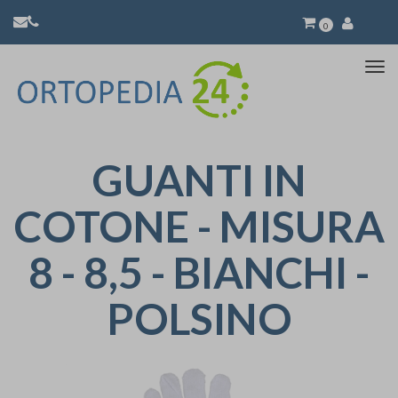
0
Atti
la
nav
GUANTI IN
COTONE - MISURA
8 - 8,5 - BIANCHI -
POLSINO