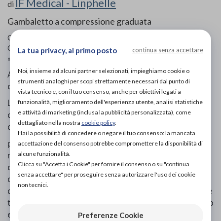
IF Medical - Linphelle
di
Gambaletto a compressione graduata
Codice OTGP:
IF4PB16494
| Riferimento produttore:
3070
|
Categoria:
Prodotti ortopedici
»
Collant e calze contenitive
La tua privacy, al primo posto
continua senza accettare
»
A compressione graduata
Noi, insieme ad alcuni partner selezionati, impieghiamo cookie o
Aderiscono perfettamente alla gamba senza alcuna
strumenti analoghi per scopi strettamente necessari dal punto di
costrizione.
vista tecnico e, con il tuo consenso, anche per obiettivi legati a
Le caratteristiche del filato in morbidissima microfibra
funzionalità, miglioramento dell'esperienza utente, analisi statistiche
e attività di marketing (inclusa la pubblicità personalizzata), come
con un rimaglio impercettibile e la particolare cucitura
dettagliato nella nostra
cookie policy
.
della punta del
Hai la possibilità di concedere o negare il tuo consenso: la mancata
piede, evitano attriti che possono procurare lesioni e le
accettazione del consenso potrebbe compromettere la disponibilità di
alcune funzionalità.
rendono ideali anche per chi soffre di artrite, piede
Clicca su "Accetta i Cookie" per fornire il consenso o su "continua
d’atleta e piede sensibile. Il trattamento in SilverPlus®
senza accettare" per proseguire senza autorizzare l'uso dei cookie
del tessuto, grazie alle naturali proprietà benefiche
non tecnici.
dell’argento, svolge un’azione antibatterica, antiodore e
termo-regolatrice mantenendo il piede in ambiente sano
e protetto.
Preferenze Cookie