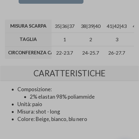
MISURA SCARPA
35|36|37
38|39|40
41|42|43
44
TAGLIA
1
2
3
CIRCONFERENZA CAVIGLIA (CM)
22-23.7
24-25.7
26-27.7
2
CARATTERISTICHE
Composizione:
2% elastan 98% poliammide
Unità: paio
Misura: shot - long
Colore: Beige, bianco, blu nero