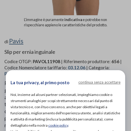
L'immagine è puramente
indicativa
e potrebbe non
rispecchiare appieno le caratteristiche del prodotto.
Pavis
di
Slip per ernia inguinale
Codice OTGP:
PAVOL11908
| Riferimento produttore:
656
|
Codice Nomenclatore tariffario:
03.12.06
| Categoria:
Prodotti ortopedici
»
Post intervento
»
Slip post operatori
La tua privacy, al primo posto
continua senza accettare
Rappresenta un restyling dello slip in una versione più
giovanile e moderna. L'innovativo tessuto Nanofeel,
Noi, insieme ad alcuni partner selezionati, impieghiamo cookie o
anallergico e traspirante, assicura benessere e
strumenti analoghi per scopi strettamente necessari dal punto di
tollerabilità a contatto con la pelle. Dotato di una
vista tecnico e, con il tuo consenso, anche per obiettivi legati a
comoda apertura al tassello, è stato studiato nei
funzionalità, miglioramento dell'esperienza utente, analisi statistiche
particolari per garantire la massima efficacia ed il
e attività di marketing (inclusa la pubblicità personalizzata), come
massimo comfort. Predisposto per l'utilizzo dei
dettagliato nella nostra
cookie policy
.