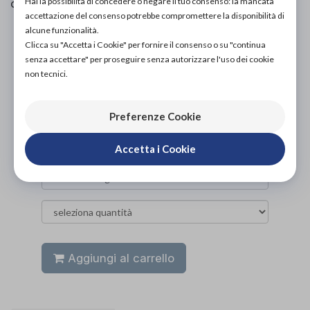
Hai la possibilità di concedere o negare il tuo consenso: la mancata
cuscinetti opzionali (art. T06).
accettazione del consenso potrebbe compromettere la disponibilità di
alcune funzionalità.
PROVA E ACQUISTA IN NEGOZIO
Clicca su "Accetta i Cookie" per fornire il consenso o su "continua
NON DISPONIBILE
senza accettare" per proseguire senza autorizzare l'uso dei cookie
non tecnici.
PROVA E NOLEGGIA IN NEGOZIO
NON DISPONIBILE
Preferenze Cookie
ACQUISTA ONLINE
67,00€
DA
Accetta i Cookie
Aggiungi al carrello