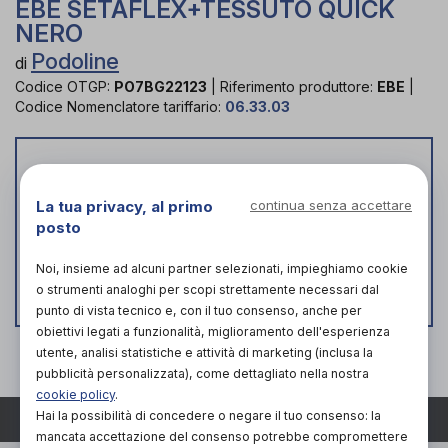
EBE SETAFLEX+TESSUTO QUICK
NERO
Podoline
di
Codice OTGP:
PO7BG22123
|
Riferimento produttore:
EBE
|
Codice Nomenclatore tariffario:
06.33.03
Prodotto momentaneamente non
disponibile
La tua privacy, al primo
continua senza accettare
Trova ortopedie vicino a te che, in poco tempo,
posto
potrebbero avere disponibile il prodotto o una sua
alternativa!
Noi, insieme ad alcuni partner selezionati, impieghiamo cookie
o strumenti analoghi per scopi strettamente necessari dal
Verifica disponibilità
punto di vista tecnico e, con il tuo consenso, anche per
obiettivi legati a funzionalità, miglioramento dell'esperienza
utente, analisi statistiche e attività di marketing (inclusa la
pubblicità personalizzata), come dettagliato nella nostra
cookie policy
.
Hai la possibilità di concedere o negare il tuo consenso: la
TORNA SU
mancata accettazione del consenso potrebbe compromettere