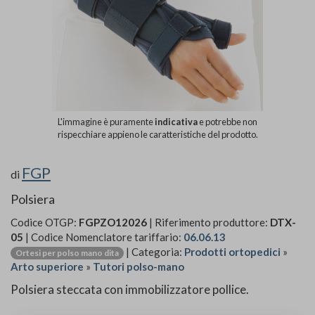
L'immagine è puramente
indicativa
e potrebbe non
rispecchiare appieno le caratteristiche del prodotto.
FGP
di
Polsiera
Codice OTGP:
FGPZO12026
| Riferimento produttore:
DTX-
05
| Codice Nomenclatore tariffario:
06.06.13
| Categoria:
Prodotti ortopedici
»
Ortesi per polso mano dita
Arto superiore
»
Tutori polso-mano
Polsiera steccata con immobilizzatore pollice.