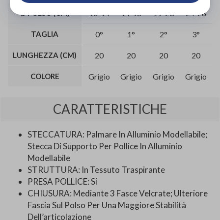
Ø POLSO (CM)
10-14
14-18
19-23
24-28
TAGLIA
0°
1°
2°
3°
LUNGHEZZA (CM)
20
20
20
20
COLORE
Grigio
Grigio
Grigio
Grigio
CARATTERISTICHE
STECCATURA: Palmare In Alluminio Modellabile;
Stecca Di Supporto Per Pollice In Alluminio
Modellabile
STRUTTURA: In Tessuto Traspirante
PRESA POLLICE: Si
CHIUSURA: Mediante 3 Fasce Velcrate; Ulteriore
Fascia Sul Polso Per Una Maggiore Stabilità
Dell’articolazione