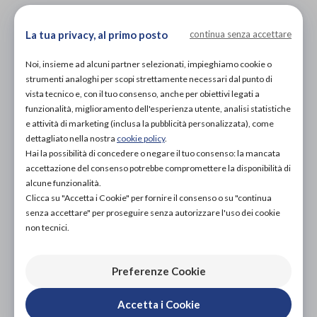
PROVA E ACQUISTA IN NEGOZIO
NON DISPONIBILE
La tua privacy, al primo posto
continua senza accettare
PROVA E NOLEGGIA IN NEGOZIO
Noi, insieme ad alcuni partner selezionati, impieghiamo cookie o
NON DISPONIBILE
strumenti analoghi per scopi strettamente necessari dal punto di
vista tecnico e, con il tuo consenso, anche per obiettivi legati a
ACQUISTA ONLINE
funzionalità, miglioramento dell'esperienza utente, analisi statistiche
53,00€
DA
e attività di marketing (inclusa la pubblicità personalizzata), come
dettagliato nella nostra
cookie policy
.
Hai la possibilità di concedere o negare il tuo consenso: la mancata
accettazione del consenso potrebbe compromettere la disponibilità di
alcune funzionalità.
Clicca su "Accetta i Cookie" per fornire il consenso o su "continua
senza accettare" per proseguire senza autorizzare l'uso dei cookie
non tecnici.
Aggiungi al carrello
Preferenze Cookie
Accetta i Cookie