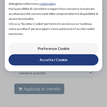
PROVA E ACQUISTA IN NEGOZIO
dettagliato nella nostra
cookie policy
.
NON DISPONIBILE
Hai la possibilità di concedere o negare il tuo consenso: la mancata
accettazione del consenso potrebbe compromettere la disponibilità di
PROVA E NOLEGGIA IN NEGOZIO
alcune funzionalità.
NON DISPONIBILE
Clicca su "Accetta i Cookie" per fornire il consenso o su "continua
senza accettare" per proseguire senza autorizzare l'uso dei cookie
ACQUISTA ONLINE
non tecnici.
16,00€
DA
Preferenze Cookie
Accetta i Cookie
Aggiungi al carrello