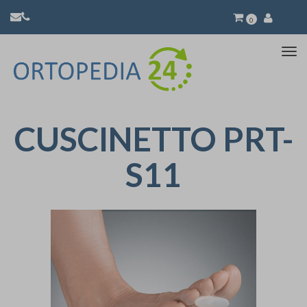
0
Atti
la
nav
CUSCINETTO PRT-
S11