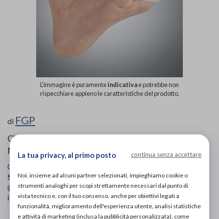
L'immagine è puramente
indicativa
e potrebbe non
rispecchiare appieno le caratteristiche del prodotto.
FGP
di
CUSCINETTO IN SILICONE PER DITA A
MARTELLO
La tua privacy, al primo posto
continua senza accettare
Codice OTGP:
FGPFEHQ222
| Riferimento produttore:
PRT-
Noi, insieme ad alcuni partner selezionati, impieghiamo cookie o
S11
| Codice Nomenclatore tariffario:
06.12.03
strumenti analoghi per scopi strettamente necessari dal punto di
| Categoria:
Prodotti ortopedici
»
Arto
Ortesi per piede
vista tecnico e, con il tuo consenso, anche per obiettivi legati a
inferiore
»
Tutori piede
funzionalità, miglioramento dell'esperienza utente, analisi statistiche
e attività di marketing (inclusa la pubblicità personalizzata), come