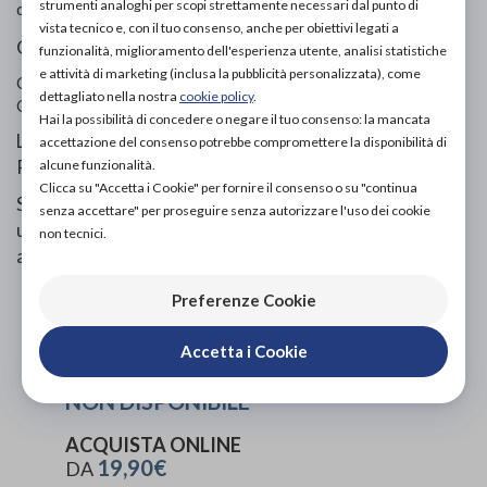
IF Medical - Linphelle
strumenti analoghi per scopi strettamente necessari dal punto di
di
vista tecnico e, con il tuo consenso, anche per obiettivi legati a
Guanto palmare
funzionalità, miglioramento dell'esperienza utente, analisi statistiche
e attività di marketing (inclusa la pubblicità personalizzata), come
Codice OTGP:
IF4KY16565
| Riferimento produttore:
20023
|
dettagliato nella nostra
cookie policy
.
Categoria:
Prodotti ortopedici
»
Tape e bendaggi
Hai la possibilità di concedere o negare il tuo consenso: la mancata
Linphelle Coverpicc è una fascia destinata a pazienti con
accettazione del consenso potrebbe compromettere la disponibilità di
PICC.
alcune funzionalità.
Clicca su "Accetta i Cookie" per fornire il consenso o su "continua
Si tratta di una guaina in microfibra realizzata in Q-Skin,
senza accettare" per proseguire senza autorizzare l'uso dei cookie
un tessuto tecnologicamente avanzato anallergico,
non tecnici.
antibatterico e traspirante.
Preferenze Cookie
PROVA E ACQUISTA IN NEGOZIO
NON DISPONIBILE
Accetta i Cookie
PROVA E NOLEGGIA IN NEGOZIO
NON DISPONIBILE
ACQUISTA ONLINE
19,90€
DA