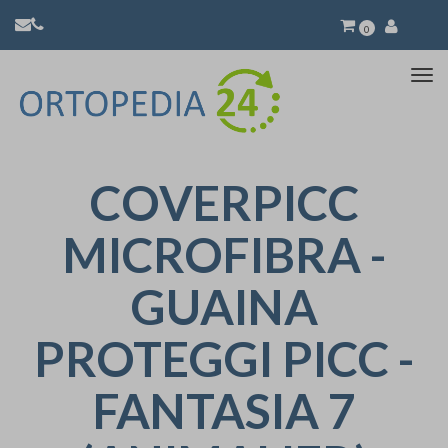
0
Atti
la
nav
COVERPICC
MICROFIBRA -
GUAINA
PROTEGGI PICC -
FANTASIA 7