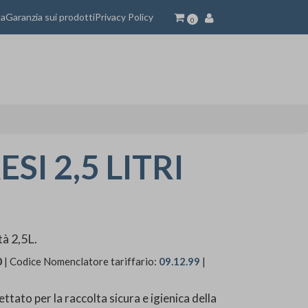
ta
Garanzia sui prodotti
Privacy Policy
0
I 2,5 LITRI
tà 2,5L.
0
| Codice Nomenclatore tariffario:
09.12.99
|
ettato per la raccolta sicura e igienica della