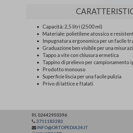
CARATTERISTI
Capacità: 2,5 litri (2500 ml)
Materiale: polietilene atossico e resisten
Impugnatura ergonomica per un facile t
Graduazione ben visibile per una misuraz
Tappo a vite con chiusura ermetica
Tappino di prelievo per campionamento i
Prodotto monouso
Superficie liscia per una facile pulizia
Privo di lattice e ftalati
P.I. 02442950396
3711183283
INFO@ORTOPEDIA24.IT