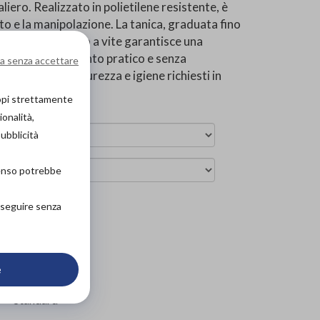
aliero. Realizzato in polietilene resistente, è
to e la manipolazione. La tanica, graduata fino
accolto. Il tappo a vite garantisce una
te un campionamento pratico e senza
a senza accettare
standard di sicurezza e igiene richiesti in
copi strettamente
ionalità,
pubblicità
senso potrebbe
roseguire senza
arrello
e
Standard