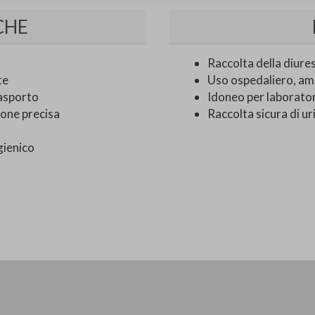
CHE
Raccolta della diuresi
te
Uso ospedaliero, amb
rasporto
Idoneo per laboratori
ione precisa
Raccolta sicura di u
gienico