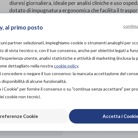
diuresi giornaliera, ideale per analisi cliniche e uso osped
dotato di impugnatura ergonomica che facilita il traspor
a 2500 ml, permette una misurazione precisa del volume r
chiusura ermetica, mentre il tappino di prelievo consen
continu
y, al primo posto
contaminazioni. Facile da usare, monouso e conforme agli 
ambito medico.
lcuni partner selezionati, impieghiamo cookie o strumenti analoghi per s
o di vista tecnico e, con il tuo consenso, anche per obiettivi legati a funz
PROVA E ACQUISTA IN
'esperienza utente, analisi statistiche e attività di marketing (inclusa la 
NEGOZIO
come dettagliato nella nostra
cookie policy
.
NON DISPONIBILE
à di concedere o negare il tuo consenso: la mancata accettazione del con
PROVA E NOLEGGIA IN
isponibilità di alcune funzionalità.
NEGOZIO
a i Cookie" per fornire il consenso o su "continua senza accettare" per p
NON DISPONIBILE
Aggiungi al c
dei cookie non tecnici.
ACQUISTA ONLINE
6,50€
DA
referenze Cookie
Accetta i Cooki