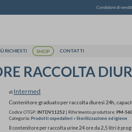
Condizioni di vendi
IÙ RICHIESTI
CONTATTI
SHOP
E RACCOLTA DIURES
Intermed
di
Contenitore graduato per raccolta diuresi 24h, capaci
Codice OTGP:
INTDV11252
| Riferimento produttore:
PM-56
Categoria:
Prodotti ospedalieri
»
Sterilizzazione ed igiene
Il contenitore per raccolta urine 24 ore da 2,5 litri è prog