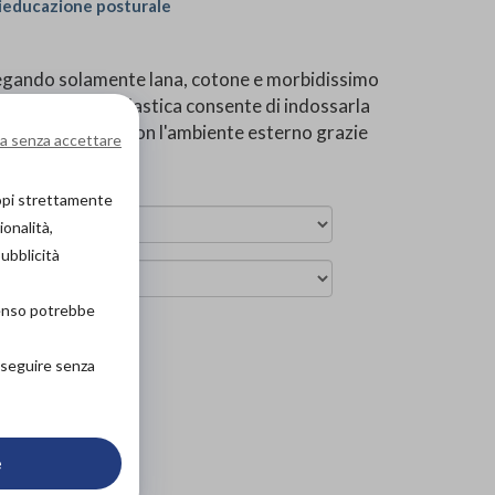
ieducazione posturale
iegando solamente lana, cotone e morbidissimo
leggera e molto elastica consente di indossarla
scambio termico con l'ambiente esterno grazie
a senza accettare
.
copi strettamente
ionalità,
pubblicità
senso potrebbe
arrello
roseguire senza
e