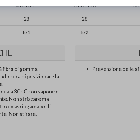
da 61 a 75
da 76 a 90
da
28
28
E/1
E/2
CHE
 fibra di gomma.
Prevenzione delle a
ndo cura di posizionare la
e.
acqua a 30° C con sapone o
nte. Non strizzare ma
ntro un asciugamano di
te. Non stirare.