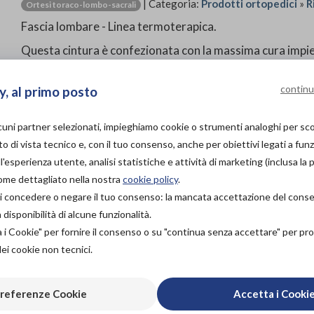
| Categoria:
Prodotti ortopedici
»
R
Ortesi toraco-lombo-sacrali
Fascia lombare - Linea termoterapica.
Questa cintura è confezionata con la massima cura imp
filato elastico. La sua tessitura in lana particolarmente 
non solo d’inverno ma durante tutto l’anno. Rallenta lo 
continu
y, al primo posto
alla particolare costruzione del tessuto elastico isolante
lcuni partner selezionati, impieghiamo cookie o strumenti analoghi per s
PROVA E ACQUISTA IN
o di vista tecnico e, con il tuo consenso, anche per obiettivi legati a funz
NEGOZIO
'esperienza utente, analisi statistiche e attività di marketing (inclusa la 
NON DISPONIBILE
come dettagliato nella nostra
cookie policy
.
PROVA E NOLEGGIA IN
à di concedere o negare il tuo consenso: la mancata accettazione del con
NEGOZIO
isponibilità di alcune funzionalità.
NON DISPONIBILE
Aggiungi al c
a i Cookie" per fornire il consenso o su "continua senza accettare" per p
ACQUISTA ONLINE
dei cookie non tecnici.
32,20€
DA
referenze Cookie
Accetta i Cooki