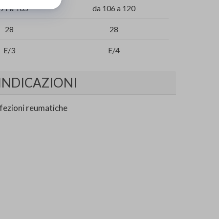
 91 a 105
da 106 a 120
28
28
E/3
E/4
INDICAZIONI
ffezioni reumatiche