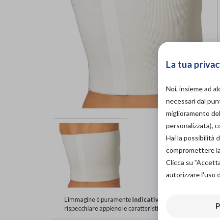
La tua privac
Noi, insieme ad a
necessari dal punt
miglioramento dell
personalizzata), 
Hai la possibilit
compromettere la d
Clicca su "Accett
autorizzare l'uso 
L'immagine è puramente
indicativa
e potrebbe non
P
rispecchiare appieno le caratteristiche del prodotto.