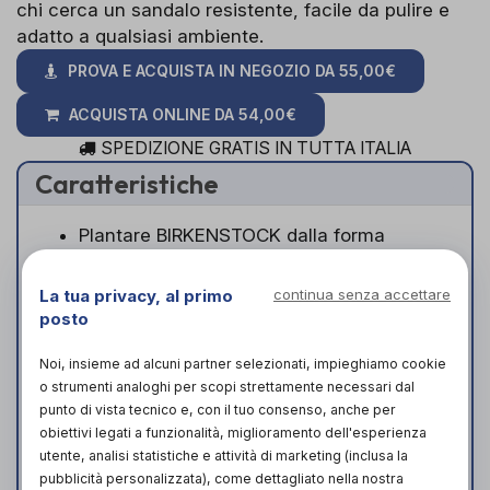
chi cerca un sandalo resistente, facile da pulire e
adatto a qualsiasi ambiente.
PROVA E ACQUISTA IN NEGOZIO DA
55,00€
ACQUISTA ONLINE DA
54,00€
SPEDIZIONE GRATIS IN TUTTA ITALIA
Caratteristiche
Plantare BIRKENSTOCK dalla forma
anatomica in EVA
Tomaia/sottopiede/suola: EVA in un pezzo
La tua privacy, al primo
continua senza accettare
unico
posto
Dettagli: impermeabile, lavabile,
ultraleggero
Noi, insieme ad alcuni partner selezionati, impieghiamo cookie
o strumenti analoghi per scopi strettamente necessari dal
“Made in Germany”
punto di vista tecnico e, con il tuo consenso, anche per
Composizione
obiettivi legati a funzionalità, miglioramento dell'esperienza
Tomaia: EVA
utente, analisi statistiche e attività di marketing (inclusa la
pubblicità personalizzata), come dettagliato nella nostra
EVA (etilene vinil acetato) è una plastica