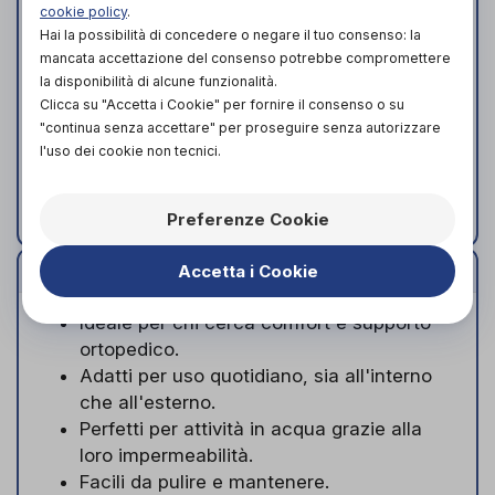
cookie policy
.
pregiata, particolarmente leggera ed
Hai la possibilità di concedere o negare il tuo consenso: la
elastica, dotata di ottime proprietà
mancata accettazione del consenso potrebbe compromettere
ammortizzanti. È in grado di compensare
la disponibilità di alcune funzionalità.
lievi irregolarità del terreno e ammortizza
Clicca su "Accetta i Cookie" per fornire il consenso o su
dolcemente i passi durante la camminata.
"continua senza accettare" per proseguire senza autorizzare
Suola interna: EVA
l'uso dei cookie non tecnici.
Materiale del plantare: EVA
Suola: EVA
Preferenze Cookie
Indicazioni
Accetta i Cookie
Ideale per chi cerca comfort e supporto
ortopedico.
Adatti per uso quotidiano, sia all'interno
che all'esterno.
Perfetti per attività in acqua grazie alla
loro impermeabilità.
Facili da pulire e mantenere.