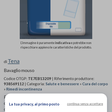
L'immagine è puramente
indicativa
e potrebbe non
rispecchiare appieno le caratteristiche del prodotto.
Tena
di
Bavaglio mouso
Codice OTGP:
TE7EB13209
| Riferimento produttore:
938569112
| Categoria:
Salute e benessere
»
Cura del corpo
»
Rimedi incontinenza
Pratici bavagli monouso con tasche anteriori
contenitive e lacci posteriori per una protezione
La tua privacy, al primo posto
continua senza accettare
dignitosa e igienica durante i pasti.