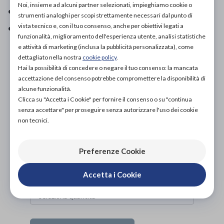
Noi, insieme ad alcuni partner selezionati, impieghiamo cookie o
• Pratici bavagli monouso.
strumenti analoghi per scopi strettamente necessari dal punto di
vista tecnico e, con il tuo consenso, anche per obiettivi legati a
• Bavagli con tasche anteriori e lacci posteriori.
funzionalità, miglioramento dell'esperienza utente, analisi statistiche
e attività di marketing (inclusa la pubblicità personalizzata), come
dettagliato nella nostra
cookie policy
.
Hai la possibilità di concedere o negare il tuo consenso: la mancata
PROVA E ACQUISTA IN NEGOZIO
accettazione del consenso potrebbe compromettere la disponibilità di
NON DISPONIBILE
alcune funzionalità.
Clicca su "Accetta i Cookie" per fornire il consenso o su "continua
PROVA E NOLEGGIA IN NEGOZIO
senza accettare" per proseguire senza autorizzare l'uso dei cookie
NON DISPONIBILE
non tecnici.
ACQUISTA ONLINE
24,30€
DA
Preferenze Cookie
Accetta i Cookie