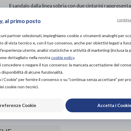
Il sandalo dalla linea sobria con due cinturini rappresen
diventato una vera scarpa cult.
continu
y, al primo posto
La tomaia è in materiale sintetico Birko-Flor® dermoaffi
lcuni partner selezionati, impieghiamo cookie o strumenti analoghi per s
o di vista tecnico e, con il tuo consenso, anche per obiettivi legati a funz
PROVA E ACQUISTA IN
'esperienza utente, analisi statistiche e attività di marketing (inclusa la 
NEGOZIO
come dettagliato nella nostra
cookie policy
.
NON DISPONIBILE
à di concedere o negare il tuo consenso: la mancata accettazione del con
PROVA E NOLEGGIA IN
isponibilità di alcune funzionalità.
NEGOZIO
a i Cookie" per fornire il consenso o su "continua senza accettare" per p
NON DISPONIBILE
dei cookie non tecnici.
ACQUISTA ONLINE
Aggiungi al c
90,00€
DA
referenze Cookie
Accetta i Cooki