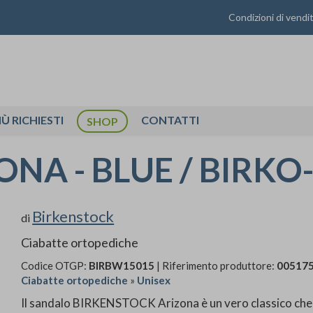
Condizioni di vendi
IÙ RICHIESTI
CONTATTI
SHOP
ONA - BLUE / BIRKO
Birkenstock
di
Ciabatte ortopediche
Codice OTGP:
BIRBW15015
| Riferimento produttore:
00517
Ciabatte ortopediche
»
Unisex
Il sandalo BIRKENSTOCK Arizona è un vero classico che 