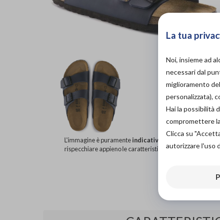
La tua privac
Noi, insieme ad a
necessari dal punt
miglioramento dell
personalizzata), 
Hai la possibilit
compromettere la d
Clicca su "Accett
L'immagine è puramente
indicativa
e potrebbe non
autorizzare l'uso 
rispecchiare appieno le caratteristiche del prodotto.
P