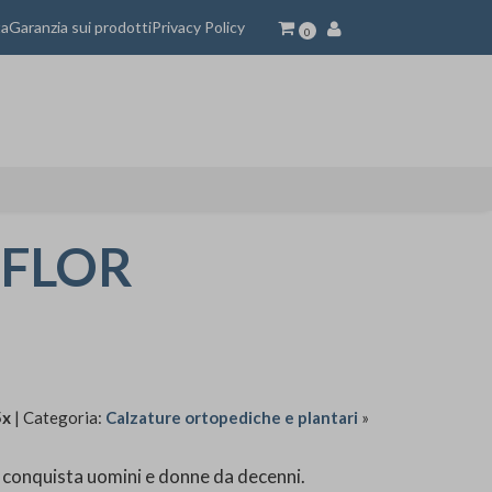
ta
Garanzia sui prodotti
Privacy Policy
0
-FLOR
5x
| Categoria:
Calzature ortopediche e plantari
»
conquista uomini e donne da decenni.