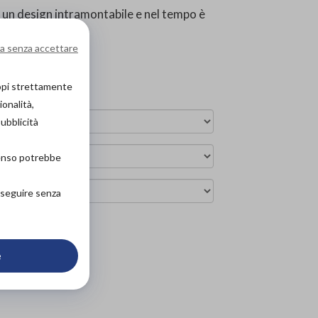
ta un design intramontabile e nel tempo è
a senza accettare
ne e resistente.
copi strettamente
ionalità,
pubblicità
senso potrebbe
roseguire senza
arrello
e