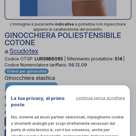
L'immagine è puramente
indicativa
e potrebbe non rispecchiare
appieno le caratteristiche del prodotto.
GINOCCHIERA POLIESTENSIBILE
COTONE
Scudotex
di
Codice OTGP:
LURSMI6085
|
Riferimento produttore:
514
|
Codice Nomenclatore tariffario:
06.12.09
Ortesi per ginocchio
Ginocchiera elastica
Riepilogo taglie
Ginocchiera fortemente elasticizzata, sostenitiva,
La tua privacy, al primo
continua senza accettare
accompagna perfettamente i movimenti
posto
dell’articolazione senza arrotolarsi.
Noi, insieme ad alcuni partner selezionati, impieghiamo cookie
PROVA E ACQUISTA IN NEGOZIO DA
17,00€
o strumenti analoghi per scopi strettamente necessari dal
punto di vista tecnico e, con il tuo consenso, anche per
ACQUISTA ONLINE DA
14,44€