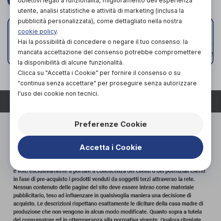
obiettivi legati a funzionalità, miglioramento dell'esperienza
SPEDIZIONE GRATIS IN TUTTA ITALIA
utente, analisi statistiche e attività di marketing (inclusa la
pubblicità personalizzata), come dettagliato nella nostra
I
II
III
IV
TAGLIA
cookie policy
.
Hai la possibilità di concedere o negare il tuo consenso: la
mancata accettazione del consenso potrebbe compromettere
COLORE
naturale
naturale
naturale
natur
la disponibilità di alcune funzionalità.
Clicca su "Accetta i Cookie" per fornire il consenso o su
"continua senza accettare" per proseguire senza autorizzare
l'uso dei cookie non tecnici.
TORNA SU
Preferenze Cookie
Accetta i Cookie