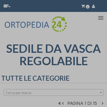
0
Atti
la
nav
SEDILE DA VASCA
REGOLABILE
TUTTE LE CATEGORIE
Cerca per marca
PAGINA 1 DI 15