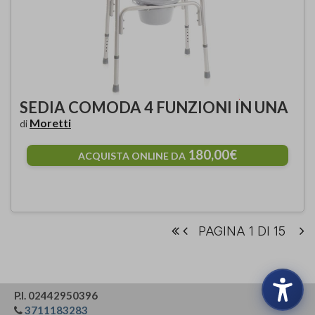
SEDIA COMODA 4 FUNZIONI IN UNA
Moretti
di
180,00€
ACQUISTA ONLINE DA
PAGINA 1 DI 15
P.I. 02442950396
3711183283