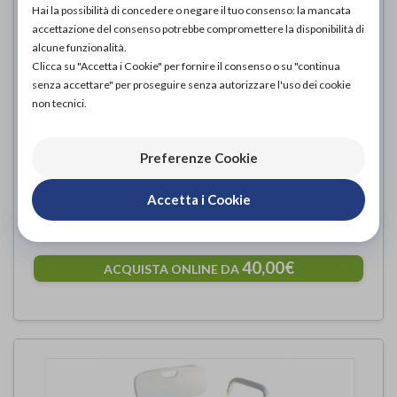
Hai la possibilità di concedere o negare il tuo consenso: la mancata
accettazione del consenso potrebbe compromettere la disponibilità di
alcune funzionalità.
Clicca su "Accetta i Cookie" per fornire il consenso o su "continua
senza accettare" per proseguire senza autorizzare l'uso dei cookie
non tecnici.
Preferenze Cookie
SEDILE PER DOCCIA CON SEDUTA
Accetta i Cookie
AD U - SENZA SCHIENALE
Moretti
di
40,00€
ACQUISTA ONLINE DA