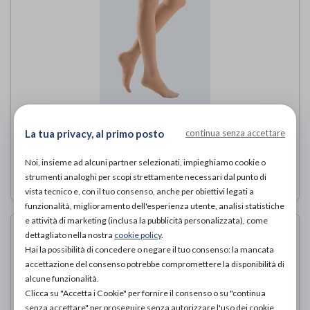
mediven plus - Calza coscia punta
chiusa
La tua privacy, al primo posto
continua senza accettare
Medi
di
Noi, insieme ad alcuni partner selezionati, impieghiamo cookie o
113,00€
ACQUISTA ONLINE DA
strumenti analoghi per scopi strettamente necessari dal punto di
vista tecnico e, con il tuo consenso, anche per obiettivi legati a
funzionalità, miglioramento dell'esperienza utente, analisi statistiche
e attività di marketing (inclusa la pubblicità personalizzata), come
dettagliato nella nostra
cookie policy
.
Hai la possibilità di concedere o negare il tuo consenso: la mancata
accettazione del consenso potrebbe compromettere la disponibilità di
alcune funzionalità.
Clicca su "Accetta i Cookie" per fornire il consenso o su "continua
senza accettare" per proseguire senza autorizzare l'uso dei cookie