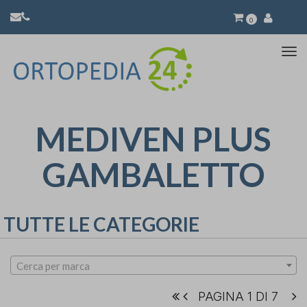
0
Atti
la
nav
MEDIVEN PLUS
GAMBALETTO
TUTTE LE CATEGORIE
Cerca per marca
PAGINA 1 DI 7